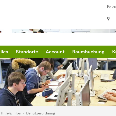
Faku
lles
Standorte
Account
Raumbuchung
K
ind hier:
tina-Rechnerpools
Hilfe & Infos
Benutzerordnung