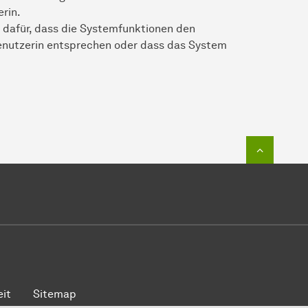
rin.
 dafür, dass die Systemfunktionen den
enutzerin entsprechen oder dass das System
Zum Seit
eit
Sitemap