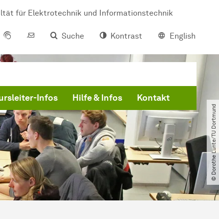
ltät für Elektrotechnik und Informationstechnik
Suche
Kontrast
English
ursleiter-Infos
Hilfe & Infos
Kontakt
© Dorothe Lunte​/​TU Dortmund