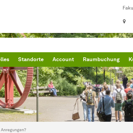
Faku
lles
Standorte
Account
Raumbuchung
K
ind hier:
tina-Rechnerpools
Anregungen?