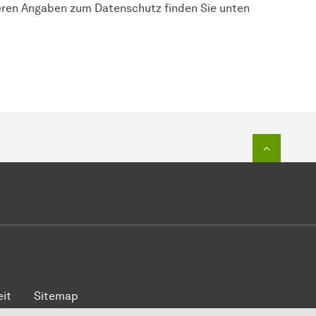
eren Angaben zum Datenschutz finden Sie unten
Zum Seit
eit
Sitemap