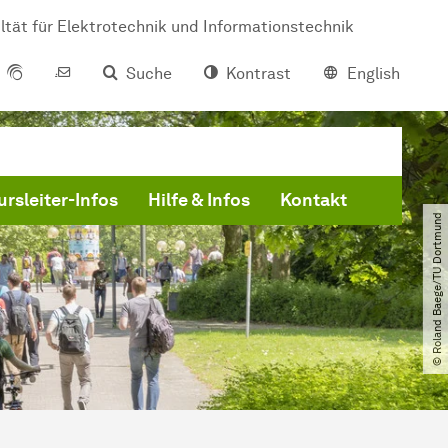
ltät für Elektrotechnik und Informationstechnik
Suche
Kontrast
English
ursleiter-Infos
Hilfe & Infos
Kontakt
© Roland Baege​/​TU Dortmund